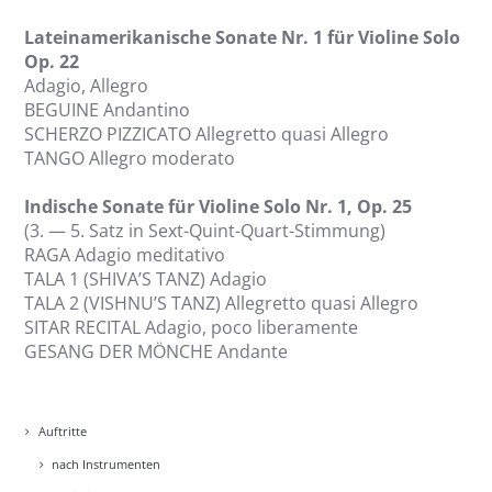
Latein­ame­ri­ka­ni­sche Sona­te Nr. 1 für Vio­li­ne Solo
Op. 22
Ada­gio, Alle­gro
BEGUINE Andan­ti­no
SCHERZO PIZZICATO Alle­gret­to qua­si Alle­gro
TANGO Alle­gro mode­ra­to
Indi­sche Sona­te für Vio­li­ne Solo Nr. 1, Op. 25
(3. — 5. Satz in Sext-Quint-Quart-Stim­mung)
RAGA Ada­gio medi­ta­tivo
TALA 1 (SHIVA’S TANZ) Ada­gio
TALA 2 (VISHNU’S TANZ) Alle­gret­to qua­si Alle­gro
SITAR RECITAL Ada­gio, poco libe­r­a­men­te
GESANG DER MÖNCHE Andan­te
Auf­trit­te
nach Instru­men­ten