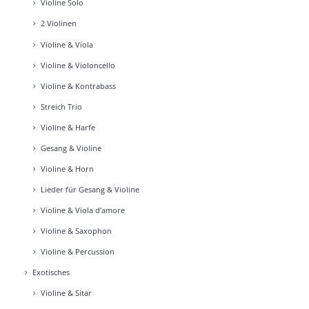
Vio­li­ne Solo
2 Vio­li­nen
Vio­li­ne & Vio­la
Vio­li­ne & Vio­lon­cel­lo
Vio­li­ne & Kon­tra­bass
Streich Trio
Vio­li­ne & Har­fe
Gesang & Vio­li­ne
Vio­li­ne & Horn
Lie­der für Gesang & Vio­li­ne
Vio­li­ne & Vio­la d’a­mo­re
Vio­li­ne & Saxo­phon
Vio­li­ne & Per­cus­sion
Exo­ti­sches
Vio­li­ne & Sitar