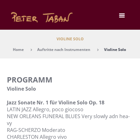
VIO­LI­NE SOLO
Home
Auftritte nach Instrumenten
Vio­li­ne Solo
PROGRAMM
Vio­li­ne Solo
Jazz Sona­te Nr. 1 für Vio­li­ne Solo Op. 18
LATIN JAZZ Alle­gro, poco gio­co­so
NEW ORLEANS FUNERAL BLUES Very slow­ly adn hea­
vy
RAG-SCHERZO Mode­ra­to
CHARLESTON Alle­gro vivo