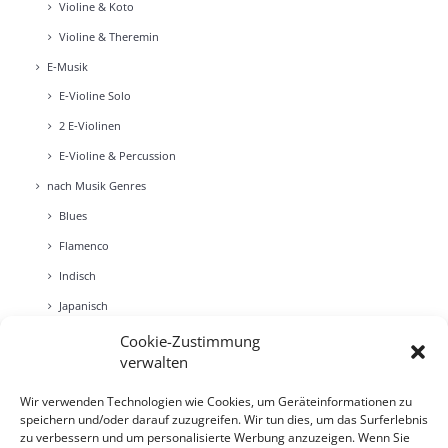
Vio­li­ne & Koto
Vio­li­ne & The­re­min
E‑Musik
E‑Violine Solo
2 E‑Violinen
E‑Violine & Per­cus­sion
nach Musik Gen­res
Blues
Fla­men­co
Indisch
Japa­nisch
Jazz
Cookie-Zustimmung
verwalten
Latein­ame­ri­ka­nisch
Klez­mer
Wir verwenden Technologien wie Cookies, um Geräteinformationen zu
speichern und/oder darauf zuzugreifen. Wir tun dies, um das Surferlebnis
Rock
zu verbessern und um personalisierte Werbung anzuzeigen. Wenn Sie