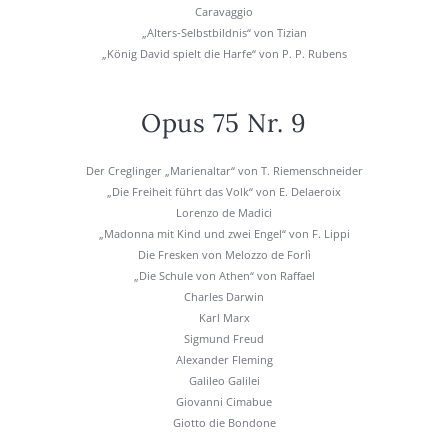
Cara­vag­gio
„Alters-Selbst­bild­nis“ von Tizi­an
„König David spielt die Har­fe“ von P. P. Rubens
Opus 75 Nr. 9
Der Creg­lin­ger „Mari­en­al­tar“ von T. Rie­men­schnei­der
„Die Frei­heit führt das Volk“ von E. Delae­roix
Loren­zo de Madi­ci
„Madon­na mit Kind und zwei Engel“ von F. Lip­pi
Die Fres­ken von Meloz­zo de For­lì
„Die Schu­le von Athen“ von Raf­fa­el
Charles Dar­win
Karl Marx
Sig­mund Freud
Alex­an­der Fle­ming
Gali­leo Gali­lei
Gio­van­ni Cima­bue
Giot­to die Bon­do­ne