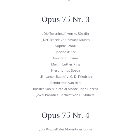
Opus 75 Nr. 3
„Die Toten­in­sel“ von A. Böck­lin
„Der Schrei“ von Edvard Munch
Sophie Scholl
Jean­ne d‘ Arc
Giord­a­no Bru­no
Mar­tin Luther King
Hie­ro­ny­mus Bosch
„Ein­sa­mer Baum“ v. C. D. Fried­rich
Rem­brandt van Rijn
Basi­li­ka San Mini­a­to al Mon­te über Flo­renz
„Zwei Para­dies-Por­ta­le“ von L. Ghi­ber­ti
Opus 75 Nr. 4
„Die Kup­pel“ des Flo­ren­ti­ner Doms