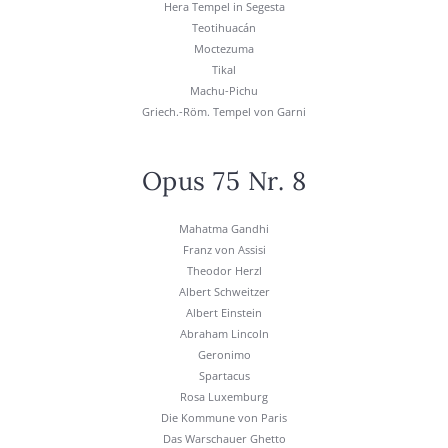
Hera Tem­pel in Seges­ta
Teo­ti­hu­acán
Moc­te­zu­ma
Tikal
Machu-Pichu
Griech.-Röm. Tem­pel von Gar­ni
Opus 75 Nr. 8
Mahat­ma Gan­dhi
Franz von Assi­si
Theo­dor Herzl
Albert Schweit­zer
Albert Ein­stein
Abra­ham Lin­coln
Gero­ni­mo
Spar­ta­cus
Rosa Luxem­burg
Die Kom­mu­ne von Paris
Das War­schau­er Ghet­to