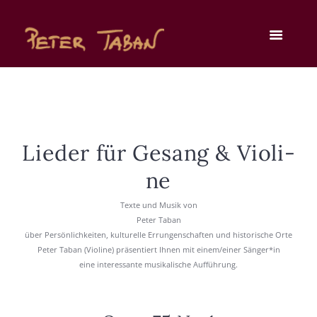
Lie­der für Gesang & Vio­li­
ne
Tex­te und Musik von
Peter Tab­an
über Per­sön­lich­kei­ten, kul­tu­rel­le Errun­gen­schaf­ten und his­to­ri­sche Orte
Peter Tab­an (Vio­li­ne) prä­sen­tiert Ihnen mit einem/einer Sänger*in
eine inter­es­san­te musi­ka­li­sche Auf­füh­rung.