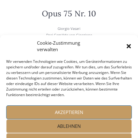
Opus 75 Nr. 10
Gior­gio Vasa­ri
Drei Gemäl­de von Gior­gio­ne
Albrecht Dürer
Cookie-Zustimmung
„Das Floß der Medu­sa“ von Th. Géri­cault
verwalten
Vier Bil­der von Ilja J. Repin
Carl Spitz­weg
Wir verwenden Technologien wie Cookies, um Geräteinformationen zu
speichern und/oder darauf zuzugreifen. Wir tun dies, um das Surferlebnis
Hein­rich Schli­e­mann
zu verbessern und um personalisierte Werbung anzuzeigen. Wenn Sie
Jan Hus
diesen Technologien zustimmen, können wir Daten wie das Surfverhalten
oder eindeutige IDs auf dieser Website verarbeiten. Wenn Sie Ihre
Zustimmung nicht erteilen oder zurückziehen, können bestimmte
Funktionen beeinträchtigt werden.
AKZEPTIEREN
ABLEHNEN