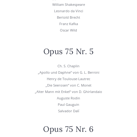
Wil­liam Shake­speare
Leo­nar­do da Vin­ci
Ber­told Brecht
Franz Kaf­ka
Oscar Wild
Opus 75 Nr. 5
Ch. S. Chap­lin
„Apol­lo und Daph­ne“ von G. L. Ber­ni­ni
Hen­ry de Tou­lou­se-Lautrec
„Die See­ro­sen“ von C. Monet
„Alter Mann mit Enkel“ von D. Ghir­lan­daio
Augus­te Rodin
Paul Gau­gu­in
Sal­va­dor Dalí
Opus 75 Nr. 6