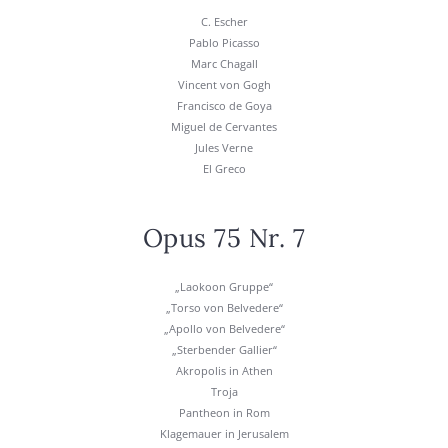
C. Escher
Pablo Picas­so
Marc Chagall
Vin­cent von Gogh
Fran­cis­co de Goya
Miguel de Cer­van­tes
Jules Ver­ne
El Gre­co
Opus 75 Nr. 7
„Lao­ko­on Grup­pe“
„Tor­so von Bel­ve­de­re“
„Apol­lo von Bel­ve­de­re“
„Ster­ben­der Gal­li­er“
Akro­po­lis in Athen
Tro­ja
Pan­the­on in Rom
Kla­ge­mau­er in Jeru­sa­lem