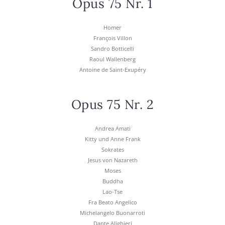
Opus 75 Nr. 1
Homer
Fran­çois Vil­lon
San­dro Bot­ti­cel­li
Raoul Wal­len­berg
Antoine de Saint-Exupé­ry
Opus 75 Nr. 2
Andrea Ama­ti
Kit­ty und Anne Frank
Sokra­tes
Jesus von Naza­reth
Moses
Bud­dha
Lao-Tse
Fra Bea­to Ange­li­co
Michel­an­ge­lo Buo­nar­ro­ti
Dan­te Ali­ghie­ri