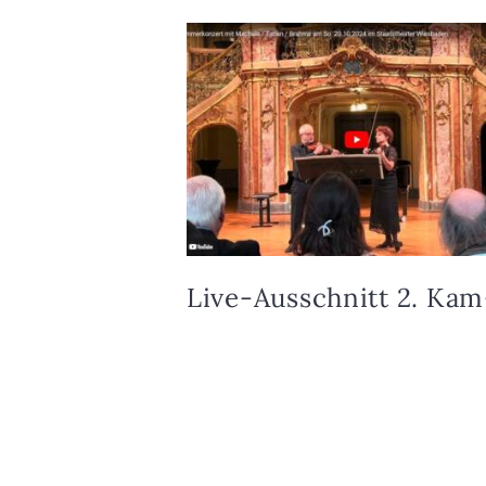
Live-Aus­­­­­schnitt 2. Kam
mer­kon­zert — Staats­th
ter Wies­ba­den am Son
tag 20.10.2024