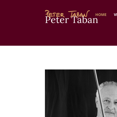
HOME
V
Peter Tab­an