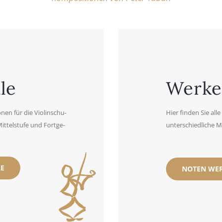
­le
Wer­k
­nen für die Vio­lin­schu­
Hier fin­den Sie alle
Mit­tel­stu­fe und Fort­ge­
unter­schied­li­che M
LE
NOTEN WER