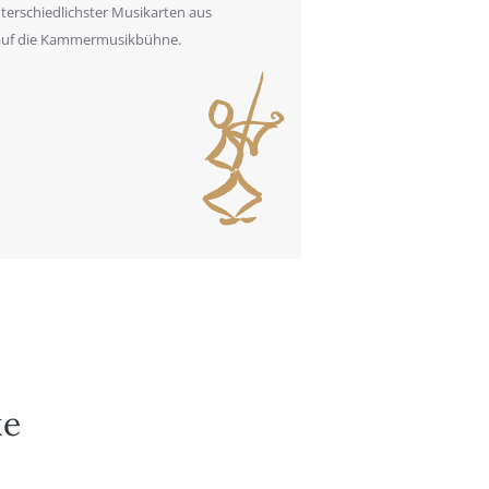
nter­schied­lichs­ter Musik­ar­ten aus
auf die Kam­mer­mu­sik­büh­ne.
ke