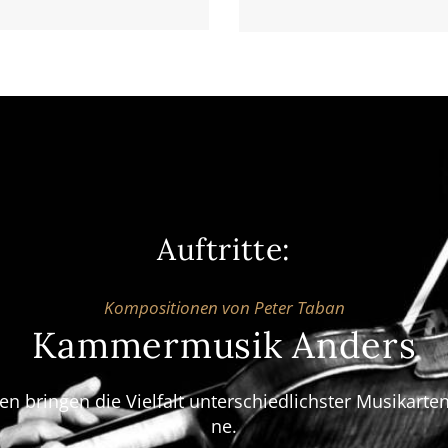
Auf­trit­te:
Kom­po­si­tio­nen von Peter Tab­an
Kam­mer­mu­sik Anders
n brin­gen die Viel­falt unter­schied­lichs­ter Musik­ar­t
ne.