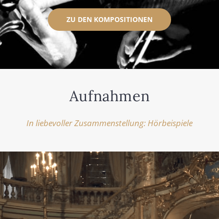
ZU DEN KOM­PO­SI­TIO­NEN
Auf­nah­men
In lie­be­vol­ler Zusam­men­stel­lung: Hör­bei­spie­le