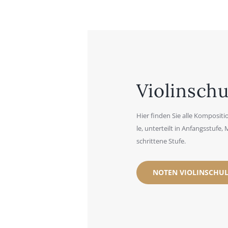
Vio­lin­schu
Hier fin­den Sie alle Kom­po­si­tio
le, unter­teilt in Anfangs­stu­fe, 
schrit­te­ne Stu­fe.
NOTEN VIO­LIN­SCHU­