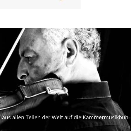
en aus allen Tei­len der Welt auf die Kam­mer­mu­sik­büh­