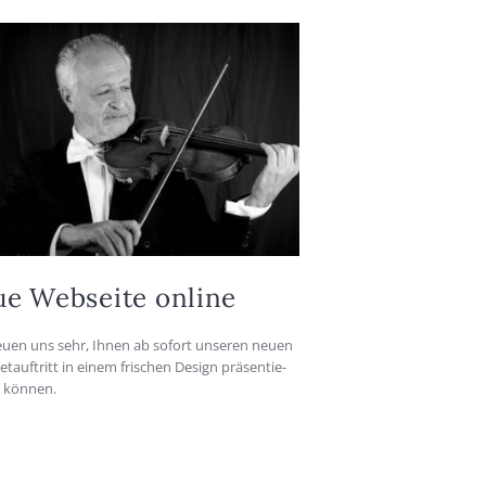
e Web­sei­te online
eu­en uns sehr, Ihnen ab sofort unse­ren neu­en
et­auf­tritt in einem fri­schen Design prä­sen­tie­
 kön­nen.