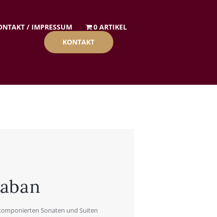
ON­TAKT / IMPRES­SUM
0 ARTIKEL
KON­TAKT
ab­an
om­po­nier­ten Sona­ten und Sui­ten