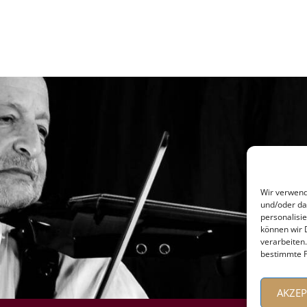
Wir verwend
und/oder da
personalisi
können wir 
verarbeiten
bestimmte F
AKZEP