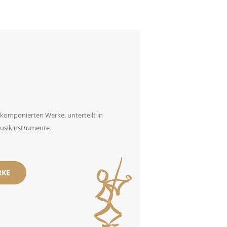
e
 kom­po­nier­ten Wer­ke, unter­teilt in
usik­in­stru­men­te.
­KE