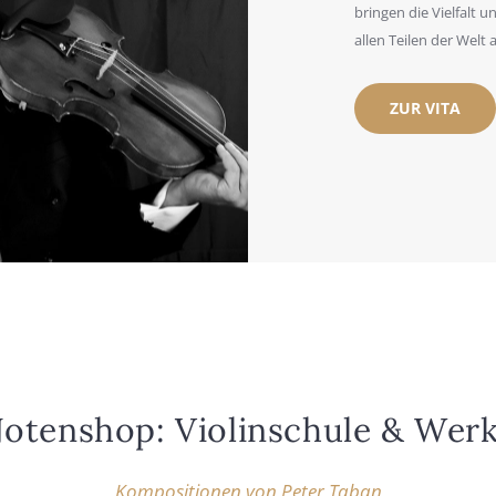
brin­gen die Viel­falt u
allen Tei­len der Welt 
ZUR VITA
oten­shop: Vio­lin­schu­le & Wer­
Kom­po­si­tio­nen von Peter Tab­an