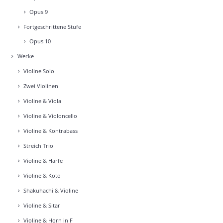
Opus 9
Fort­ge­schrit­te­ne Stu­fe
Opus 10
Wer­ke
Vio­li­ne Solo
Zwei Vio­li­nen
Vio­li­ne & Vio­la
Vio­li­ne & Vio­lon­cel­lo
Vio­li­ne & Kon­tra­bass
Streich Trio
Vio­li­ne & Har­fe
Vio­li­ne & Koto
Shakuha­chi & Vio­li­ne
Vio­li­ne & Sitar
Vio­li­ne & Horn in F