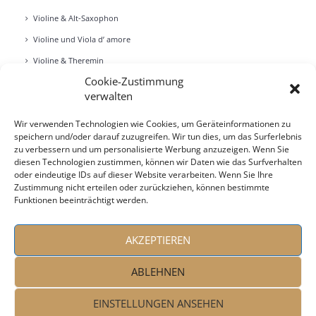
Vio­li­ne & Alt-Saxo­phon
Vio­li­ne und Vio­la d’ amo­re
Vio­li­ne & The­re­min
Cookie-Zustimmung
Zwei Vio­len
verwalten
E‑Violine Solo
Wir verwenden Technologien wie Cookies, um Geräteinformationen zu
E‑Violine und Per­cus­sion
speichern und/oder darauf zuzugreifen. Wir tun dies, um das Surferlebnis
Zwei E‑Violinen
zu verbessern und um personalisierte Werbung anzuzeigen. Wenn Sie
diesen Technologien zustimmen, können wir Daten wie das Surfverhalten
Vio­li­ne & Per­cus­sion
oder eindeutige IDs auf dieser Website verarbeiten. Wenn Sie Ihre
Zustimmung nicht erteilen oder zurückziehen, können bestimmte
Lite­ra­tur & Vio­li­ne
Funktionen beeinträchtigt werden.
Gesang & Vio­li­ne
Lie­der für Gesang & Vio­li­ne
AKZEPTIEREN
ABLEHNEN
EINSTELLUNGEN ANSEHEN