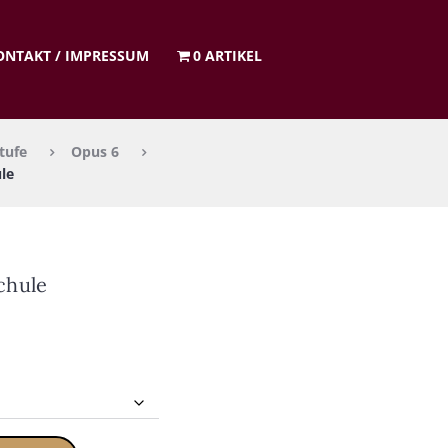
ON­TAKT / IMPRES­SUM
0 ARTIKEL
tufe
Opus 6
­le
chu­le