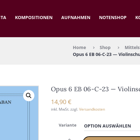
ITA
KOM­PO­SI­TIO­NEN
AUF­NAH­MEN
NOTEN­SHOP
K
Home
Shop
Mittels
Opus 6 EB 06-C-23 — Vio­lin­schu
Opus 6 EB 06-C-23 — Vio­lin­s
14,90
€
inkl. MwSt.
zzgl.
Versandkosten
Variante