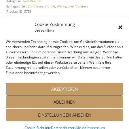
Kategorie:
zwei Violinen
Schlagwörter:
2 Violinen
,
Violine
,
Werke
,
zwei Violinen
Product ID:
3753
Cookie-Zustimmung
verwalten
BESCHREIBUNG
ZUSÄTZLICHE INFORMATION
Wir verwenden Technologien wie Cookies, um Geräteinformationen zu
speichern und/oder darauf zuzugreifen. Wir tun dies, um das Surferlebnis
zu verbessern und um personalisierte Werbung anzuzeigen. Wenn Sie
diesen Technologien zustimmen, können wir Daten wie das Surfverhalten
Beschreibung
oder eindeutige IDs auf dieser Website verarbeiten. Wenn Sie Ihre
Zustimmung nicht erteilen oder zurückziehen, können bestimmte
Sei­ten: 28
Funktionen beeinträchtigt werden.
AKZEPTIEREN
ABLEHNEN
EINSTELLUNGEN ANSEHEN
Coo­kie-Richt­li­nie
Daten­schutz­er­klä­rung
Impressum
Peter Taban © 2026. All rights reserved!