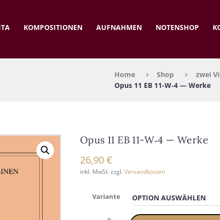
ITA
KOM­PO­SI­TIO­NEN
AUF­NAH­MEN
NOTEN­SHOP
K
Home
Shop
zwei Vi
Opus 11 EB 11-W‑4 — Wer­ke
Opus 11 EB 11-W‑4 — Wer­ke
26,90
€
inkl. MwSt.
zzgl.
Versandkosten
Variante