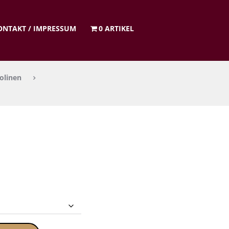
ON­TAKT / IMPRES­SUM
0 ARTIKEL
olinen