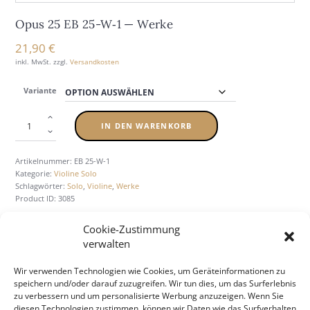
Opus 25 EB 25-W‑1 — Wer­ke
21,90
€
inkl. MwSt.
zzgl.
Versandkosten
Variante
IN DEN WARENKORB
Artikelnummer:
EB 25-W-1
Kategorie:
Violine Solo
Schlagwörter:
Solo
,
Violine
,
Werke
Product ID:
3085
Cookie-Zustimmung
verwalten
BESCHREIBUNG
ZUSÄTZLICHE INFORMATION
Wir verwenden Technologien wie Cookies, um Geräteinformationen zu
speichern und/oder darauf zuzugreifen. Wir tun dies, um das Surferlebnis
zu verbessern und um personalisierte Werbung anzuzeigen. Wenn Sie
diesen Technologien zustimmen, können wir Daten wie das Surfverhalten