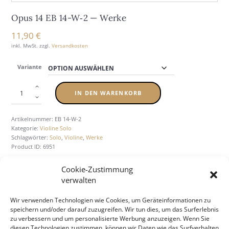
Opus 14 EB 14-W‑2 — Wer­ke
11,90
€
inkl. MwSt.
zzgl.
Versandkosten
Variante
IN DEN WARENKORB
Artikelnummer:
EB 14-W-2
Kategorie:
Violine Solo
Schlagwörter:
Solo
,
Violine
,
Werke
Product ID:
6951
Cookie-Zustimmung
verwalten
BESCHREIBUNG
ZUSÄTZLICHE INFORMATION
Wir verwenden Technologien wie Cookies, um Geräteinformationen zu
speichern und/oder darauf zuzugreifen. Wir tun dies, um das Surferlebnis
zu verbessern und um personalisierte Werbung anzuzeigen. Wenn Sie
diesen Technologien zustimmen, können wir Daten wie das Surfverhalten