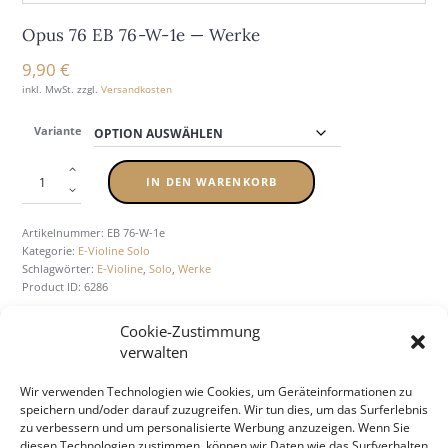
Opus 76 EB 76-W-1e — Wer­ke
9,90
€
inkl. MwSt.
zzgl.
Versandkosten
Variante
IN DEN WARENKORB
Artikelnummer:
EB 76-W-1e
Kategorie:
E-Violine Solo
Schlagwörter:
E-Violine
,
Solo
,
Werke
Product ID:
6286
Cookie-Zustimmung
verwalten
BESCHREIBUNG
ZUSÄTZLICHE INFORMATION
Wir verwenden Technologien wie Cookies, um Geräteinformationen zu
speichern und/oder darauf zuzugreifen. Wir tun dies, um das Surferlebnis
zu verbessern und um personalisierte Werbung anzuzeigen. Wenn Sie
diesen Technologien zustimmen, können wir Daten wie das Surfverhalten