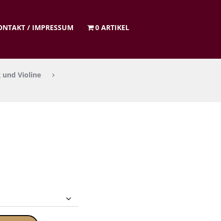
ON­TAKT / IMPRES­SUM
0 ARTIKEL
 und Violine