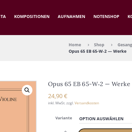
ITA
KOM­PO­SI­TIO­NEN
AUF­NAH­MEN
NOTEN­SHOP
K
Home
Shop
Gesang
Opus 65 EB 65-W‑2 — Wer­ke
Opus 65 EB 65-W‑2 — Wer­ke
24,90
€
inkl. MwSt.
zzgl.
Versandkosten
Variante