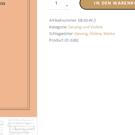
IN DEN WARENK
Artikelnummer:
EB 65-W-2
Kategorie:
Gesang und Violine
Schlagwörter:
Gesang
,
Violine
,
Werke
Product ID:
6382