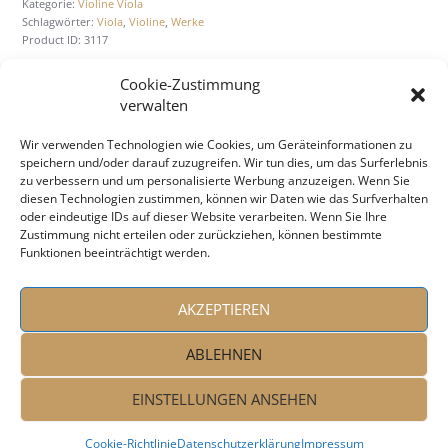
Kategorie:
Violine Viola
Schlagwörter:
Viola
,
Violine
,
Werke
Product ID:
3117
Cookie-Zustimmung
verwalten
BESCHREIBUNG
ZUSÄTZLICHE INFORMATION
Wir verwenden Technologien wie Cookies, um Geräteinformationen zu
speichern und/oder darauf zuzugreifen. Wir tun dies, um das Surferlebnis
zu verbessern und um personalisierte Werbung anzuzeigen. Wenn Sie
diesen Technologien zustimmen, können wir Daten wie das Surfverhalten
Beschreibung
oder eindeutige IDs auf dieser Website verarbeiten. Wenn Sie Ihre
Zustimmung nicht erteilen oder zurückziehen, können bestimmte
Sei­ten: 58
Funktionen beeinträchtigt werden.
AKZEPTIEREN
ABLEHNEN
EINSTELLUNGEN ANSEHEN
Coo­kie-Richt­li­nie
Daten­schutz­er­klä­rung
Impressum
Peter Taban © 2026. All rights reserved!