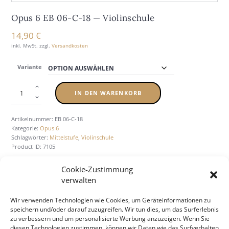
Opus 6 EB 06-C-18 — Vio­lin­schu­le
14,90
€
inkl. MwSt.
zzgl.
Versandkosten
Variante
IN DEN WARENKORB
Artikelnummer:
EB 06-C-18
Kategorie:
Opus 6
Schlagwörter:
Mittelstufe
,
Violinschule
Product ID:
7105
Cookie-Zustimmung
verwalten
BESCHREIBUNG
ZUSÄTZLICHE INFORMATION
Wir verwenden Technologien wie Cookies, um Geräteinformationen zu
speichern und/oder darauf zuzugreifen. Wir tun dies, um das Surferlebnis
zu verbessern und um personalisierte Werbung anzuzeigen. Wenn Sie
diesen Technologien zustimmen, können wir Daten wie das Surfverhalten