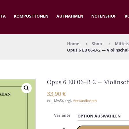
ITA
KOM­PO­SI­TIO­NEN
AUF­NAH­MEN
NOTEN­SHOP
K
Home
Shop
Mittels
Opus 6 EB 06-B‑2 — Vio­lin­schu­l
Opus 6 EB 06-B‑2 — Vio­lin­sch
33,90
€
inkl. MwSt.
zzgl.
Versandkosten
Variante