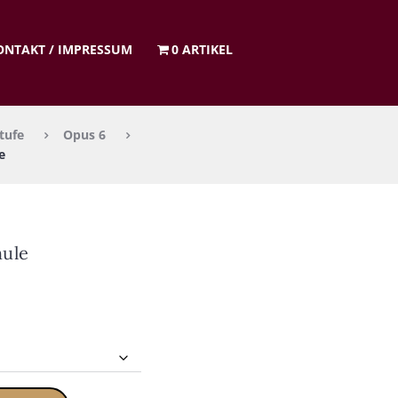
ON­TAKT / IMPRES­SUM
0 ARTIKEL
tufe
Opus 6
e
u­le