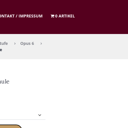
ON­TAKT / IMPRES­SUM
0 ARTIKEL
tufe
Opus 6
le
u­le