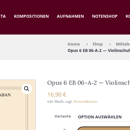
ITA
KOM­PO­SI­TIO­NEN
AUF­NAH­MEN
NOTEN­SHOP
K
Home
Shop
Mittels
Opus 6 EB 06-A‑2 — Vio­lin­schu­
Opus 6 EB 06-A‑2 — Vio­lin­sch
16,90
€
inkl. MwSt.
zzgl.
Versandkosten
Variante