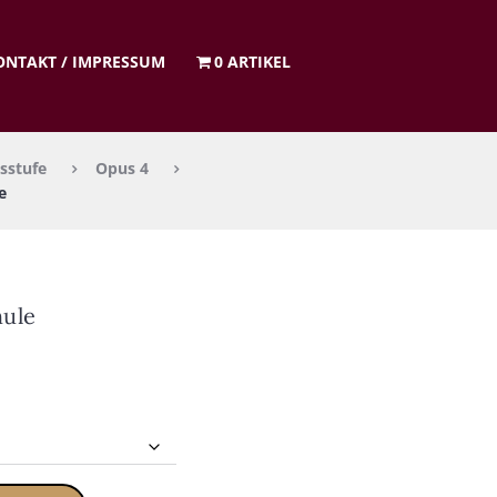
ON­TAKT / IMPRES­SUM
0 ARTIKEL
sstufe
Opus 4
e
u­le