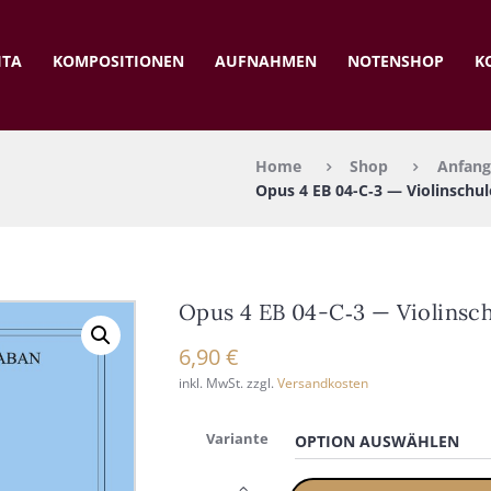
ITA
KOM­PO­SI­TIO­NEN
AUF­NAH­MEN
NOTEN­SHOP
K
Home
Shop
Anfang
Opus 4 EB 04-C‑3 — Vio­lin­schu­l
Opus 4 EB 04-C‑3 — Vio­lin­sch
6,90
€
inkl. MwSt.
zzgl.
Versandkosten
Variante