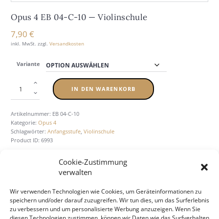
Opus 4 EB 04-C-10 — Vio­lin­schu­le
7,90
€
inkl. MwSt.
zzgl.
Versandkosten
Variante
IN DEN WARENKORB
Artikelnummer:
EB 04-C-10
Kategorie:
Opus 4
Schlagwörter:
Anfangsstufe
,
Violinschule
Product ID:
6993
Cookie-Zustimmung
verwalten
BESCHREIBUNG
ZUSÄTZLICHE INFORMATION
Wir verwenden Technologien wie Cookies, um Geräteinformationen zu
speichern und/oder darauf zuzugreifen. Wir tun dies, um das Surferlebnis
zu verbessern und um personalisierte Werbung anzuzeigen. Wenn Sie
diesen Technologien zustimmen, können wir Daten wie das Surfverhalten