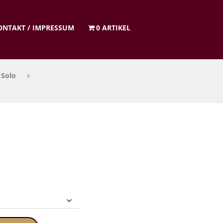
ON­TAKT / IMPRES­SUM
0 ARTIKEL
 Solo