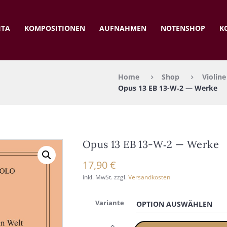
ITA
KOM­PO­SI­TIO­NEN
AUF­NAH­MEN
NOTEN­SHOP
K
Home
Shop
Violine
Opus 13 EB 13-W‑2 — Wer­ke
Opus 13 EB 13-W‑2 — Wer­ke
17,90
€
inkl. MwSt.
zzgl.
Versandkosten
Variante