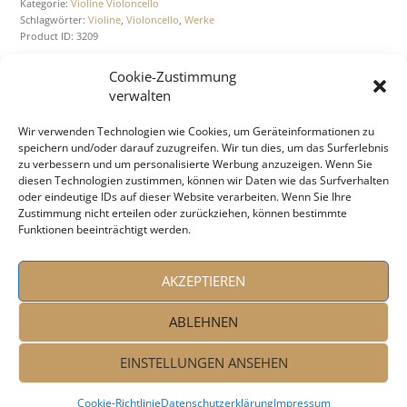
Kategorie:
Violine Violoncello
Schlagwörter:
Violine
,
Violoncello
,
Werke
Product ID:
3209
Cookie-Zustimmung
verwalten
BESCHREIBUNG
ZUSÄTZLICHE INFORMATION
Wir verwenden Technologien wie Cookies, um Geräteinformationen zu
speichern und/oder darauf zuzugreifen. Wir tun dies, um das Surferlebnis
zu verbessern und um personalisierte Werbung anzuzeigen. Wenn Sie
diesen Technologien zustimmen, können wir Daten wie das Surfverhalten
Beschreibung
oder eindeutige IDs auf dieser Website verarbeiten. Wenn Sie Ihre
Zustimmung nicht erteilen oder zurückziehen, können bestimmte
Sei­ten: 68
Funktionen beeinträchtigt werden.
AKZEPTIEREN
ABLEHNEN
EINSTELLUNGEN ANSEHEN
Coo­kie-Richt­li­nie
Daten­schutz­er­klä­rung
Impressum
Peter Taban © 2026. All rights reserved!