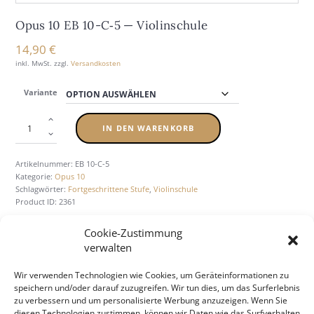
Opus 10 EB 10-C‑5 — Vio­lin­schu­le
14,90
€
inkl. MwSt.
zzgl.
Versandkosten
Variante
IN DEN WARENKORB
Artikelnummer:
EB 10-C-5
Kategorie:
Opus 10
Schlagwörter:
Fortgeschrittene Stufe
,
Violinschule
Product ID:
2361
Cookie-Zustimmung
verwalten
BESCHREIBUNG
ZUSÄTZLICHE INFORMATION
Wir verwenden Technologien wie Cookies, um Geräteinformationen zu
speichern und/oder darauf zuzugreifen. Wir tun dies, um das Surferlebnis
zu verbessern und um personalisierte Werbung anzuzeigen. Wenn Sie
diesen Technologien zustimmen, können wir Daten wie das Surfverhalten